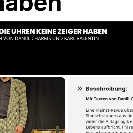
haben
IE UHREN KEINE ZEIGER HABEN
N VON DANIIL CHARMS UND KARL VALENTIN
Beschreibung:
Mit Texten von Daniil 
Eine Kleinst-Revue übe
Sinnschraubern aus den
wider die Alltagslogik e
Lebens aufbricht. Präse
Versuchsanordnung, mi