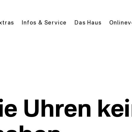
xtras
Infos & Service
Das Haus
Onlinev
e Uhren ke