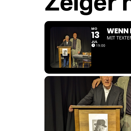
Zeiger 
WENN D
MO
13
MIT TEXTE
JUL
19:00