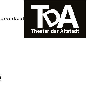
vorverkauf
e