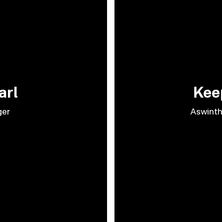
arl
Kee
ger
Aswinth