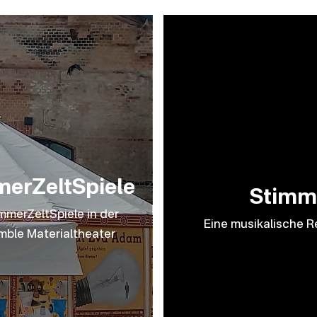
merZeltSpiele
Stimm
mmerZeltSpiele in der
Eine musikalische Re
ble Materialtheater