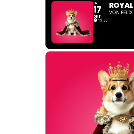
ROYAL
FR
17
VON FELIX
OKT
19:30