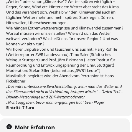
„Wetter“ oder schon „Klimakrise“? Wetter spüren wir täglich –
Regen, Sonne, Wind etc. Hinter dem Wetter aber steht das Klima.
Und das verändert sich. Weshalb wir den Klimawandel auch im
täglichen Wetter mehr und mehr spüren: Starkregen, Dürren,
Hitzewellen, Überschwemmungen.
Wie hängen Extremwetterereignisse und Klimawandel zusammen?
Worauf müssen wir uns einstellen? Wie wird sich das Wetter
weltweit verändern? Was heißt das für unsere Region? Und was
können wir aktiv tun?
Wir hören Impulse von und tauschen uns aus mit: Harry Röhrle
(Wetterreporter SWR Landesschau), Timo Saier (Städtisches
Weingut Stuttgart) und Prof. Jörn Birkmann (Leiter Institut für
Raumordnung und Entwicklungsplanung der Univ. Stuttgart)
Moderation: Stefan Siller (bekannt aus „SWR1 Leute“)
Musikalisch begleitet wird der Abend vom Percussionist Hans
Fickelscher
„Das wäre unterlassene Berichterstattung, wenn man das Wetter und
den Klimawandel nicht in Verbindung bringen würde.” – Özden Terli –
Diplom-Meteorologe und ZDF-Wettermoderator
„Nicht aufgeben, bevor man angefangen hat.“ Sven Plöger
Eintritt: 7 Euro
Mehr Erfahren