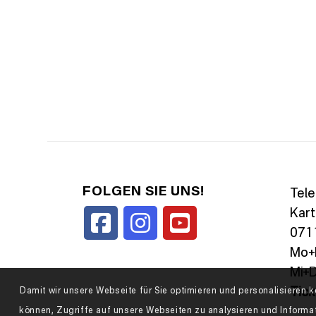
FOLGEN SIE UNS!
Tele
Kart
0711
Mo+D
Mi+D
Tic
Damit wir unsere Webseite für Sie optimieren und personalisiere
können, Zugriffe auf unsere Webseiten zu analysieren und Informa