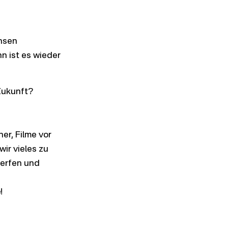
chsen
nn ist es wieder
Zukunft?
er, Filme vor
ir vieles zu
werfen und
!