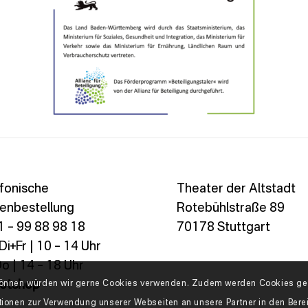
fonische
Theater der Altstadt
enbestellung
Rotebühlstraße 89
 – 99 88 98 18
70178 Stuttgart
i+Fr | 10 – 14 Uhr
o | 14 – 18 Uhr
ketshop
n können würden wir gerne Cookies verwenden. Zudem werden Cookies geb
tionen zur Verwendung unserer Webseiten an unsere Partner in den Ber