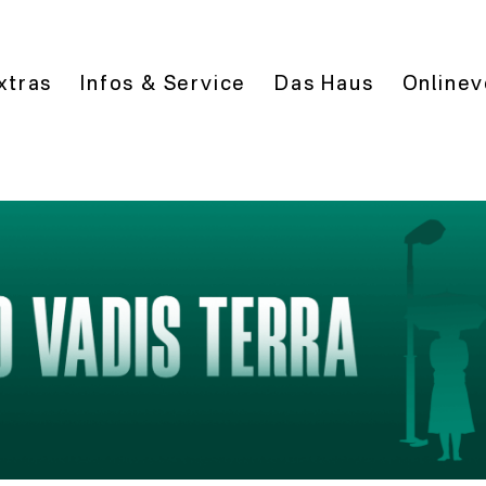
xtras
Infos & Service
Das Haus
Onlinev