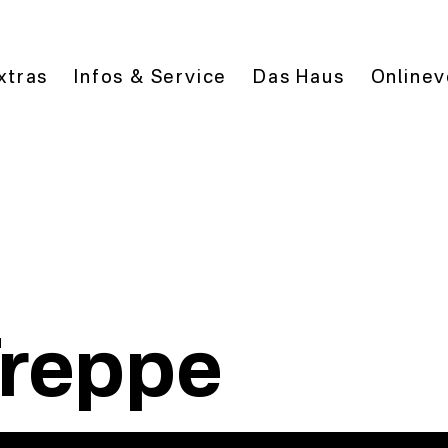
xtras
Infos & Service
Das Haus
Onlinev
Treppe