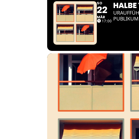
HALBE
SO
22
URAUFFÜH
MÄR
PUBLIKUM
17:00