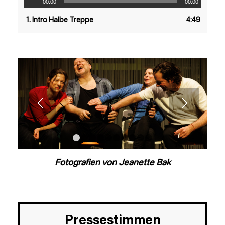
00:00
00:00
1.
Intro Halbe Treppe
4:49
1
2
3
4
5
6
7
8
9
10
Fotografien von Jeanette Bak
Pressestimmen