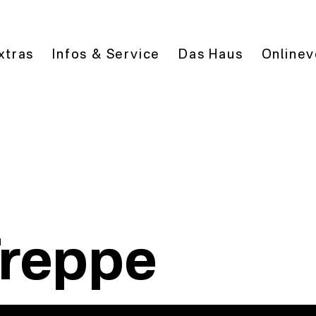
xtras
Infos & Service
Das Haus
Onlinev
Treppe