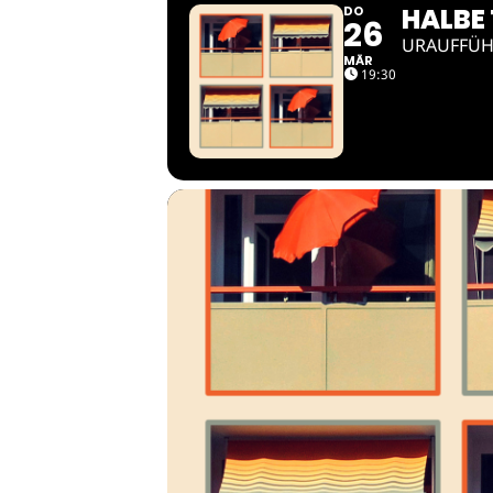
HALBE
DO
26
URAUFFÜH
MÄR
19:30