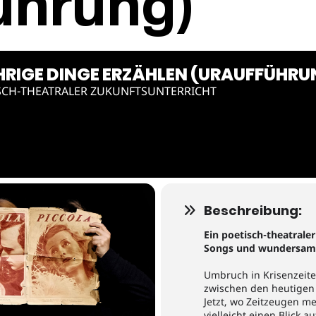
ührung)
HRIGE DINGE ERZÄHLEN (URAUFFÜHRU
ISCH-THEATRALER ZUKUNFTSUNTERRICHT
Beschreibung:
Ein poetisch-theatrale
Songs und wundersam
Umbruch in Krisenzeiten
zwischen den heutigen
Jetzt, wo Zeitzeugen m
vielleicht einen Blick 