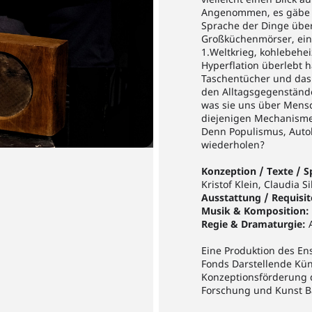
Angenommen, es gäbe e
Sprache der Dinge über
Großküchenmörser, ei
1.Weltkrieg, kohlebehei
Hyperflation überlebt 
Taschentücher und das 
den Alltagsgegenstände
was sie uns über Mensch
diejenigen Mechanismen
Denn Populismus, Autok
wiederholen?
Konzeption / Texte / Sp
Kristof Klein, Claudia S
Ausstattung / Requisi
Musik & Komposition:
Regie & Dramaturgie:
A
Eine Produktion des En
Fonds Darstellende Kün
Konzeptionsförderung d
Forschung und Kunst 