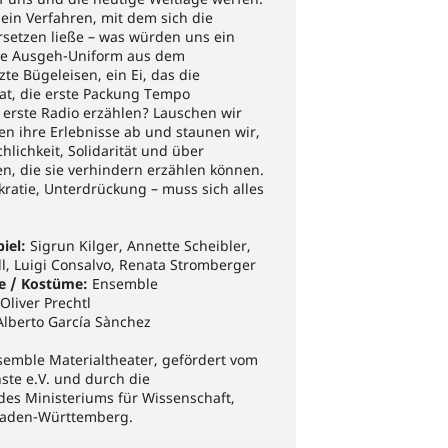
in Verfahren, mit dem sich die
setzen ließe – was würden uns ein
ne Ausgeh-Uniform aus dem
zte Bügeleisen, ein Ei, das die
hat, die erste Packung Tempo
erste Radio erzählen? Lauschen wir
n ihre Erlebnisse ab und staunen wir,
lichkeit, Solidarität und über
, die sie verhindern erzählen können.
ratie, Unterdrückung – muss sich alles
iel:
Sigrun Kilger, Annette Scheibler,
ill, Luigi Consalvo, Renata Stromberger
te / Kostüme:
Ensemble
Oliver Prechtl
lberto García Sànchez
semble Materialtheater, gefördert vom
ste e.V. und durch die
es Ministeriums für Wissenschaft,
Baden-Württemberg.