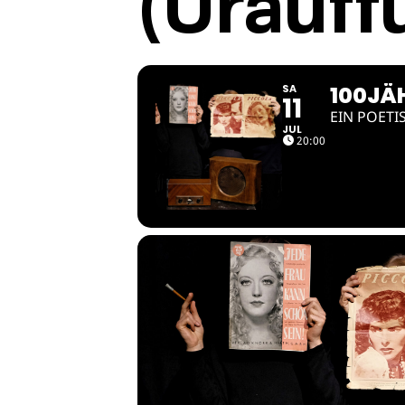
(Urauff
100JÄ
SA
11
EIN POET
JUL
20:00