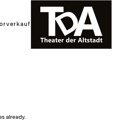
orverkauf
es already.