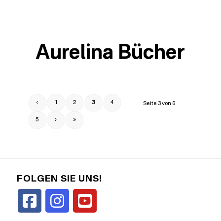
Aurelina Bücher
‹
1
2
3
4
Seite 3 von 6
5
›
»
FOLGEN SIE UNS!