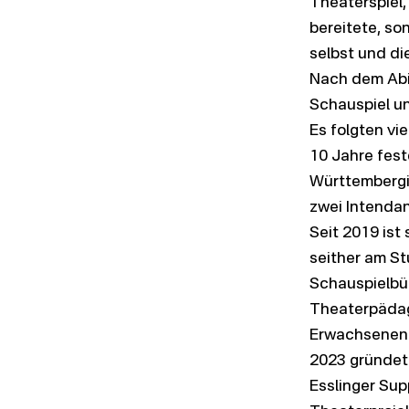
Theaterspiel,
bereitete, so
selbst und di
Nach dem Abit
Schauspiel un
Es folgten vi
10 Jahre fest
Württembergi
zwei Intenda
Seit 2019 ist 
seither am St
Schauspielbüh
Theaterpädag
Erwachsenen
2023 gründet 
Esslinger Supp