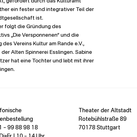
t, gefördert durch das Kulturamt
ther ein fester und integrativer Teil der
dtgesellschaft ist.
er folgt die Gründung des
ktivs „Die Versponnenen“ und die
 des Vereins Kultur am Rande e.V.,
 der Alten Spinnerei Esslingen. Sabine
tzer hat eine Tochter und lebt mit ihrer
lingen.
fonische
Theater der Altstadt
enbestellung
Rotebühlstraße 89
 – 99 88 98 18
70178 Stuttgart
i+Fr | 10 – 14 Uhr