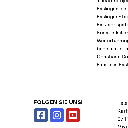
Theaterprojek
Esslingen, sei
Esslinger Sta
Ein Jahr spät
Künstlerkolle
Weiterführung
beheimatet in
Christiane Do
Familie in Ess
FOLGEN SIE UNS!
Tele
Kart
0711
Mo+D