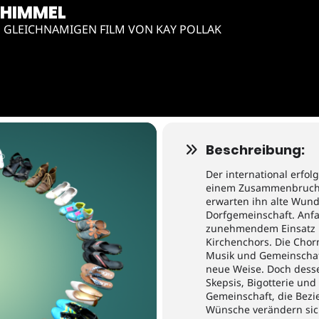
 HIMMEL
 GLEICHNAMIGEN FILM VON KAY POLLAK
Beschreibung:
Der international erfol
einem Zusammenbruch z
erwarten ihn alte Wun
Dorfgemeinschaft. Anf
zunehmendem Einsatz ü
Kirchenchors. Die Chorm
Musik und Gemeinschaf
neue Weise. Doch dess
Skepsis, Bigotterie und
Gemeinschaft, die Bezi
Wünsche verändern sic