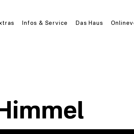
xtras
Infos & Service
Das Haus
Onlinev
 Himmel