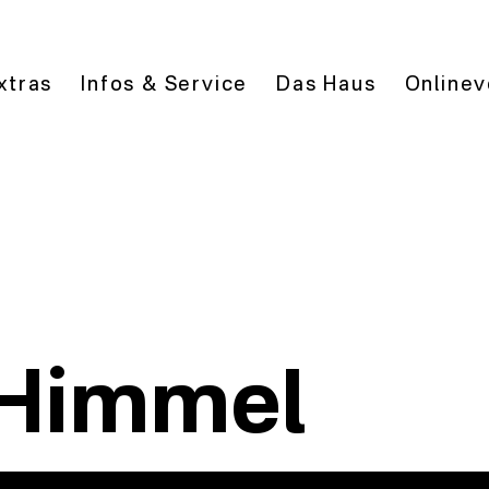
xtras
Infos & Service
Das Haus
Onlinev
 Himmel