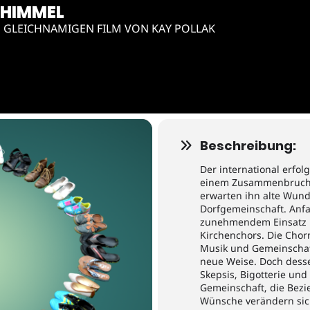
 HIMMEL
 GLEICHNAMIGEN FILM VON KAY POLLAK
Beschreibung:
Der international erfol
einem Zusammenbruch z
erwarten ihn alte Wun
Dorfgemeinschaft. Anf
zunehmendem Einsatz ü
Kirchenchors. Die Chorm
Musik und Gemeinschaf
neue Weise. Doch dess
Skepsis, Bigotterie und
Gemeinschaft, die Bezi
Wünsche verändern sic