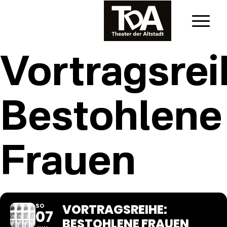
Vortragsrei
Bestohlene
Frauen
VORTRAGSREIHE:
SO
07
BESTOHLENE FRAUEN