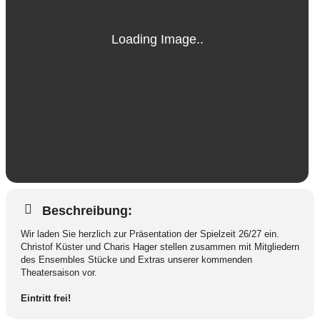
Premieren
Repertoire
Beschreibung:
Gastspiele
Wir laden Sie herzlich zur Präsentation der Spielzeit 26/27 ein.
Christof Küster und Charis Hager stellen zusammen mit Mitgliedern
des Ensembles Stücke und Extras unserer kommenden
Theatersaison vor.
Eintritt frei!