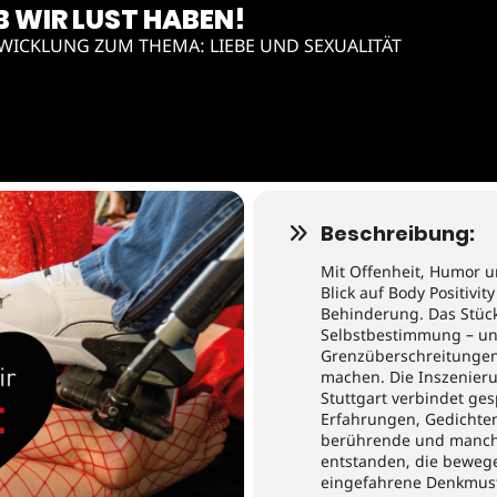
 WIR LUST HABEN!
WICKLUNG ZUM THEMA: LIEBE UND SEXUALITÄT
Beschreibung:
Mit Offenheit, Humor u
Blick auf Body Positivi
Behinderung. Das Stüc
Selbstbestimmung – und 
Grenzüberschreitungen
machen. Die Inszenier
Stuttgart verbindet ge
Erfahrungen, Gedichten
berührende und manc
entstanden, die beweg
eingefahrene Denkmust