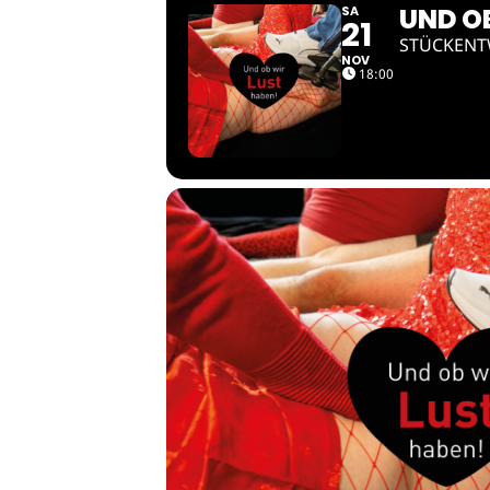
UND OB
SA
21
STÜCKENT
NOV
18:00