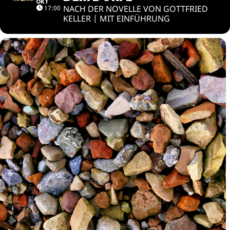
OKT
NACH DER NOVELLE VON GOTTFRIED
17:00
KELLER | MIT EINFÜHRUNG