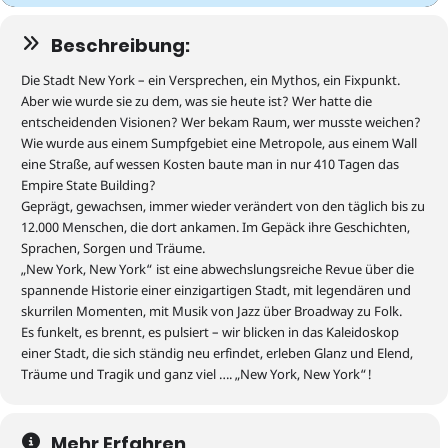
Beschreibung:
Die
Stadt
New York
–
ein Versprechen
,
ein Mythos, ein Fixpunkt.
Aber wie wurde sie zu dem, was sie heute ist? Wer hatte die
entscheidenden Visionen
?
Wer bekam Raum, wer musste weichen?
Wie wurde
aus einem Sumpfgebiet eine Metropole, aus einem Wall
eine Straße,
auf wessen Kosten baute man in nur 410 Tagen das
Empire State Building?
Geprägt, gewachsen, immer wieder verändert von den
täglich bis zu
12.000
Menschen, die dort ankamen
. Im Gepäck
ihre Geschichten,
Sprachen, Sorgen und Träume.
„New York, New York“ ist eine abwechslungsreiche Revue über die
spannende Historie einer einzigartigen Stadt, mit legendären und
skurrilen Momenten, mit Musik von Jazz über Broadway zu Folk.
Es funkelt, es brennt, es pulsiert – wir blicken in das Kaleidoskop
einer Stadt, die sich ständig neu erfindet,
erleben
Glanz und
Elend
,
Träume
und Tragik und
ganz viel
….
„
New York
, New York
“
!
Mehr Erfahren