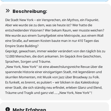
Beschreibung:
Die
Stadt
New York
–
ein Versprechen
,
ein Mythos, ein Fixpunkt.
Aber wie wurde sie zu dem, was sie heute ist? Wer hatte die
entscheidenden Visionen
?
Wer bekam Raum, wer musste weichen?
Wie wurde
aus einem Sumpfgebiet eine Metropole, aus einem Wall
eine Straße,
auf wessen Kosten baute man in nur 410 Tagen das
Empire State Building?
Geprägt, gewachsen, immer wieder verändert von den
täglich bis zu
12.000
Menschen, die dort ankamen
. Im Gepäck
ihre Geschichten,
Sprachen, Sorgen und Träume.
„New York, New York“ ist eine abwechslungsreiche Revue über die
spannende Historie einer einzigartigen Stadt, mit legendären und
skurrilen Momenten, mit Musik von Jazz über Broadway zu Folk.
Es funkelt, es brennt, es pulsiert – wir blicken in das Kaleidoskop
einer Stadt, die sich ständig neu erfindet,
erleben
Glanz und
Elend
,
Träume
und Tragik und
ganz viel
….
„
New York
, New York
“
!
Mehr Erfahren