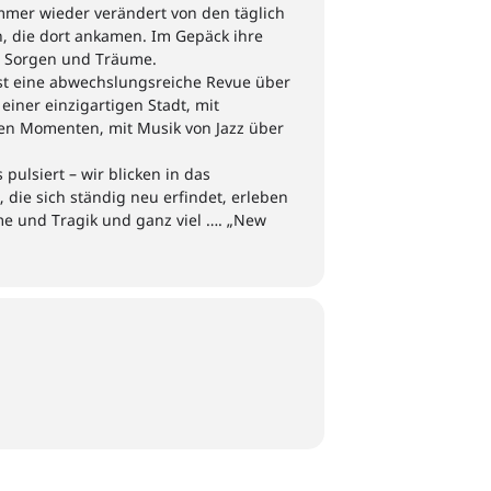
mmer wieder verändert von den
täglich
, die dort ankamen
. Im Gepäck
ihre
, Sorgen und Träume.
st eine abwechslungsreiche Revue über
einer einzigartigen Stadt, mit
en Momenten, mit Musik von Jazz über
s pulsiert – wir blicken in das
, die sich ständig neu erfindet,
erleben
me
und Tragik und
ganz viel
….
„
New