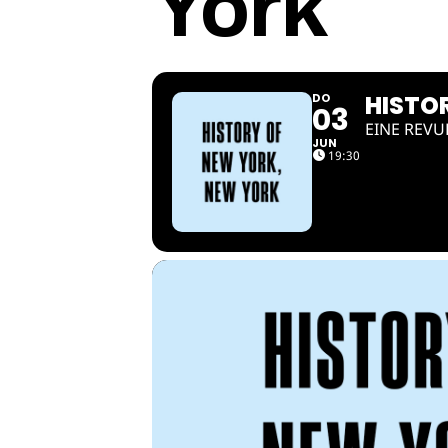
York
HISTO
DO
03
EINE REVU
JUN
19:30