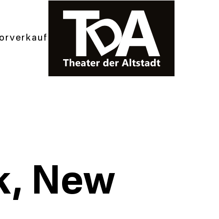
orverkauf
k, New