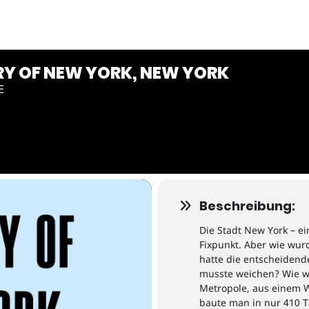
RY OF NEW YORK, NEW YORK
E
Beschreibung:
Die
Stadt
New York
–
ei
Fixpunkt.
Aber wie wurd
hatte die entscheidend
musste weichen?
Wie 
Metropole, aus einem W
baute man in nur 410 T