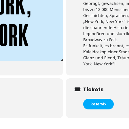
Geprägt, gewachsen, i
bis zu 12.000
Menschen
Geschichten, Sprachen
„New York, New York“ i
die spannende Historie 
legendären und skurril
Broadway zu Folk.
Es funkelt, es brennt, e
Kaleidoskop einer Stadt
Glanz und
Elend
, Träu
York
, New York
“
!
Tickets
Reservix