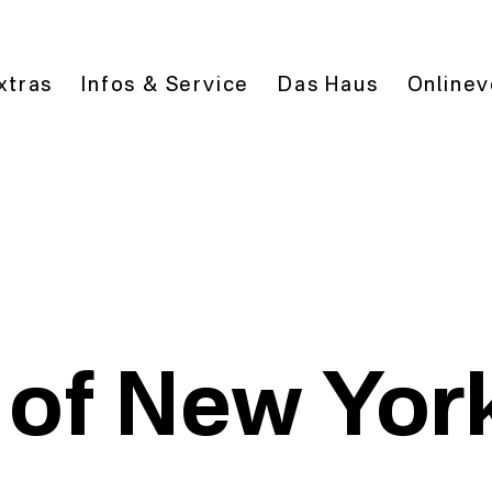
xtras
Infos & Service
Das Haus
Onlinev
 of New Yor