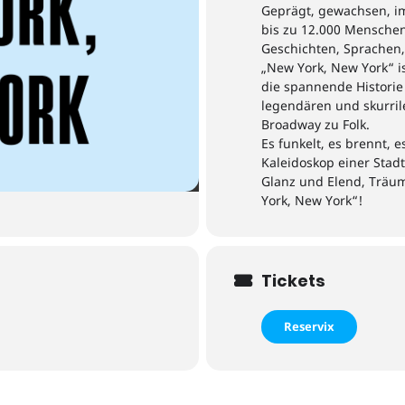
Geprägt, gewachsen, i
bis zu 12.000
Menschen
Geschichten, Sprachen
„New York, New York“ i
die spannende Historie 
legendären und skurril
Broadway zu Folk.
Es funkelt, es brennt, e
Kaleidoskop einer Stadt
Glanz und
Elend
, Träu
York
, New York
“
!
Tickets
Reservix