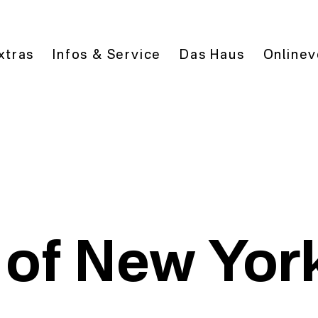
xtras
Infos & Service
Das Haus
Onlinev
 of New Yor