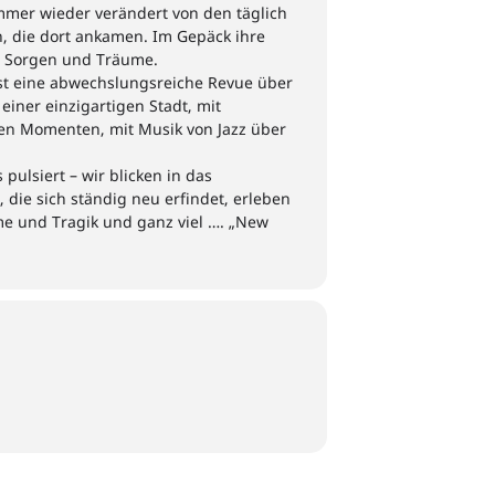
mmer wieder verändert von den
täglich
, die dort ankamen
. Im Gepäck
ihre
, Sorgen und Träume.
st eine abwechslungsreiche Revue über
einer einzigartigen Stadt, mit
en Momenten, mit Musik von Jazz über
s pulsiert – wir blicken in das
, die sich ständig neu erfindet,
erleben
me
und Tragik und
ganz viel
….
„
New