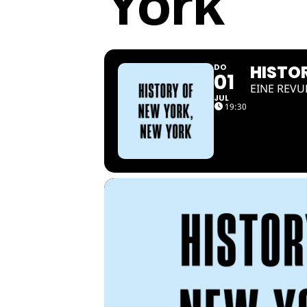
York
HISTO
DO
01
EINE REVU
JUL
19:30