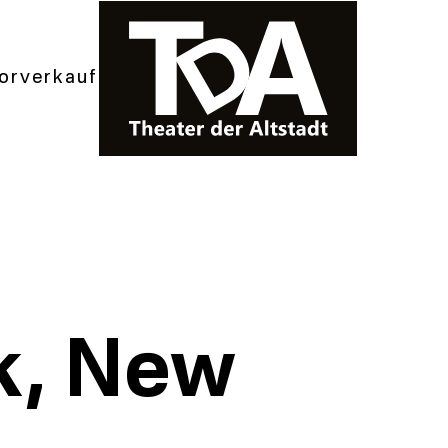
orverkauf
k, New