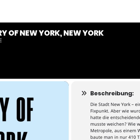
RY OF NEW YORK, NEW YORK
E
Beschreibung:
Die
Stadt
New York
–
ei
Fixpunkt.
Aber wie wurd
hatte die entscheidend
musste weichen?
Wie 
Metropole, aus einem W
baute man in nur 410 T