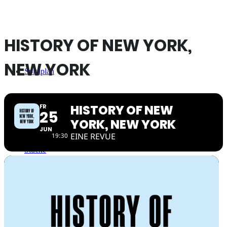
HISTORY OF NEW YORK,
NEW YORK
Spielplan
HISTORY OF NEW
FR
25
YORK, NEW YORK
JUN
EINE REVUE
19:30
Stücke