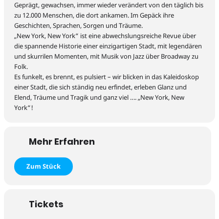
Geprägt, gewachsen, immer wieder verändert von den
täglich bis
Extras
zu 12.000
Menschen, die dort ankamen
. Im Gepäck
ihre
Geschichten, Sprachen, Sorgen und Träume.
„New York, New York“ ist eine abwechslungsreiche Revue über
die spannende Historie einer einzigartigen Stadt, mit legendären
und skurrilen Momenten, mit Musik von Jazz über Broadway zu
Folk.
Es funkelt, es brennt, es pulsiert – wir blicken in das Kaleidoskop
Infos & Service
einer Stadt, die sich ständig neu erfindet,
erleben
Glanz und
Elend
, Träume
und Tragik und
ganz viel
….
„
New York
, New
York
“
!
Mehr Erfahren
Tickets
Zum Stück
Tickets