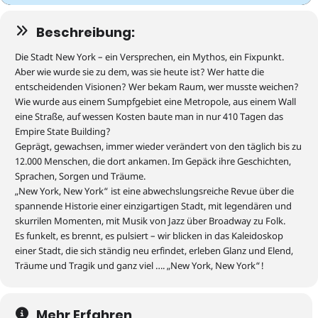
Beschreibung:
Die
Stadt
New York
–
ein Versprechen
,
ein Mythos, ein Fixpunkt.
Aber wie wurde sie zu dem, was sie heute ist? Wer hatte die
entscheidenden Visionen
?
Wer bekam Raum, wer musste weichen?
Wie wurde
aus einem Sumpfgebiet eine Metropole, aus einem Wall
eine Straße,
auf wessen Kosten baute man in nur 410 Tagen das
Empire State Building?
Geprägt, gewachsen, immer wieder verändert von den
täglich bis zu
12.000
Menschen, die dort ankamen
. Im Gepäck
ihre Geschichten,
Sprachen, Sorgen und Träume.
„New York, New York“ ist eine abwechslungsreiche Revue über die
spannende Historie einer einzigartigen Stadt, mit legendären und
skurrilen Momenten, mit Musik von Jazz über Broadway zu Folk.
Es funkelt, es brennt, es pulsiert – wir blicken in das Kaleidoskop
einer Stadt, die sich ständig neu erfindet,
erleben
Glanz und
Elend
,
Träume
und Tragik und
ganz viel
….
„
New York
, New York
“
!
Mehr Erfahren