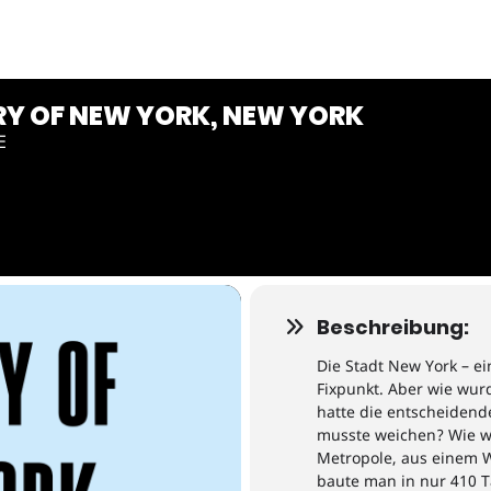
RY OF NEW YORK, NEW YORK
E
Beschreibung:
Die
Stadt
New York
–
ei
Fixpunkt.
Aber wie wurd
hatte die entscheidend
musste weichen?
Wie 
Metropole, aus einem W
baute man in nur 410 T