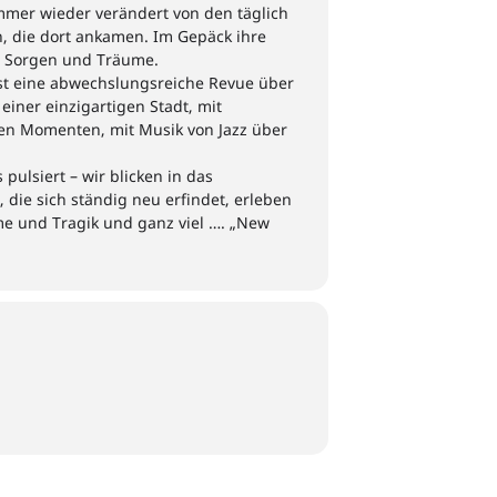
mmer wieder verändert von den
täglich
, die dort ankamen
. Im Gepäck
ihre
, Sorgen und Träume.
st eine abwechslungsreiche Revue über
einer einzigartigen Stadt, mit
en Momenten, mit Musik von Jazz über
s pulsiert – wir blicken in das
, die sich ständig neu erfindet,
erleben
me
und Tragik und
ganz viel
….
„
New