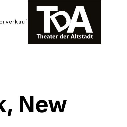
orverkauf
k, New