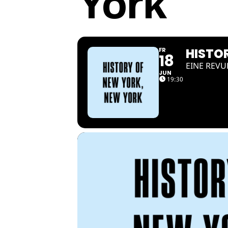
York
HISTO
FR
18
EINE REVU
JUN
19:30