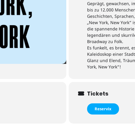
Geprägt, gewachsen, i
bis zu 12.000
Menschen
Geschichten, Sprachen
„New York, New York“ i
die spannende Historie 
legendären und skurril
Broadway zu Folk.
Es funkelt, es brennt, e
Kaleidoskop einer Stadt
Glanz und
Elend
, Träu
York
, New York
“
!
Tickets
Reservix