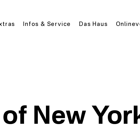
xtras
Infos & Service
Das Haus
Onlinev
 of New Yor