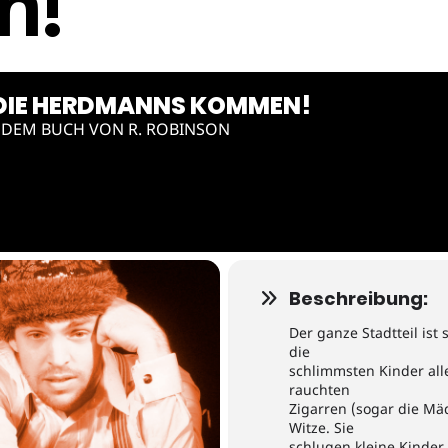
n!
, DIE HERDMANNS KOMMEN!
 DEM BUCH VON R. ROBINSON
Beschreibung:
Der ganze Stadtteil ist
die
schlimmsten Kinder alle
rauchten
Zigarren (sogar die Mä
Witze. Sie
schlugen kleine Kinder,