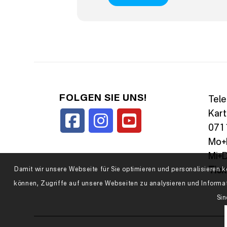
FOLGEN SIE UNS!
Tele
Kart
0711
Mo+D
Mi+D
Tic
Damit wir unsere Webseite für Sie optimieren und personalisiere
können, Zugriffe auf unsere Webseiten zu analysieren und Informa
Sin