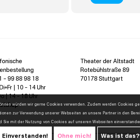
fonische
Theater der Altstadt
enbestellung
Rotebühlstraße 89
 – 99 88 98 18
70178 Stuttgart
i+Fr | 10 – 14 Uhr
o | 14 – 18 Uhr
ketshop
n können würden wir gerne Cookies verwenden. Zudem werden Cookies geb
tionen zur Verwendung unserer Webseiten an unsere Partner in den Ber
d Sie mit der Nutzung von Cookies auf unseren Webseiten einverstand
Einverstanden!
Ohne mich!
Was ist das?