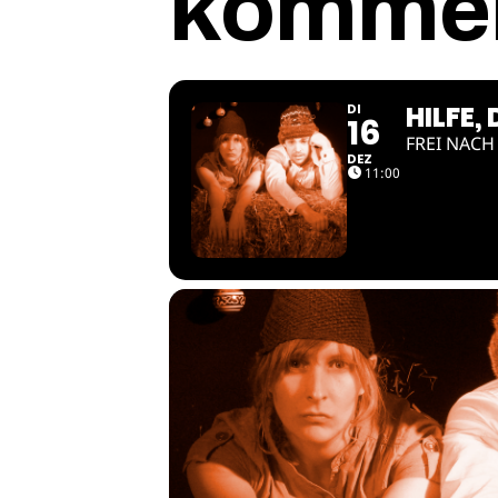
komme
HILFE
DI
16
FREI NACH
DEZ
11:00