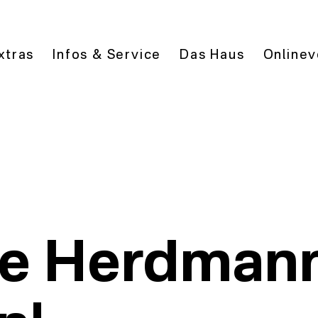
xtras
Infos & Service
Das Haus
Onlinev
die Herdman