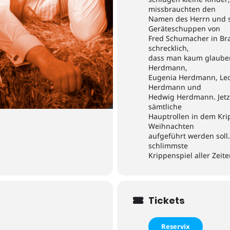
missbrauchten den
Namen des Herrn und se
Geräteschuppen von
Fred Schumacher in Bra
schrecklich,
dass man kaum glauben 
Herdmann,
Eugenia Herdmann, Leo
Herdmann und
Hedwig Herdmann. Jetzt
sämtliche
Hauptrollen in dem Kr
Weihnachten
aufgeführt werden soll.
schlimmste
Krippenspiel aller Zeite
Tickets
Reservix