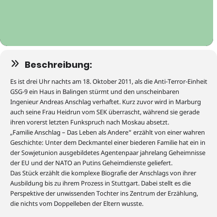
Beschreibung:
Es ist drei Uhr nachts am 18. Oktober 2011, als die Anti-Terror-Einheit
GSG-9 ein Haus in Balingen stürmt und den unscheinbaren
Ingenieur Andreas Anschlag verhaftet. Kurz zuvor wird in Marburg
auch
seine Frau Heidrun vo
m SEK
überrascht, während sie gerade
ihren vorerst letzten Funkspruch nach Moskau absetzt.
„
Familie Anschlag
–
Das Leben als Andere
“
erzählt von einer wahren
G
eschichte
:
Unter dem Deckmantel einer biederen Familie hat ein in
der Sowjetunion ausgebildete
s
Agentenpaar jahrelang Geheimnisse
der EU und der NATO an
Putins Geheim
dienst
e
geliefert.
Das Stück erzählt die komplexe Biografie
der Anschlags
von ihrer
Ausbildung bis zu ihrem Prozess in Stuttgart. Dabei stellt es die
Perspektive der unwissenden Tochter ins Zentrum der Erzählung
,
die nichts vom Doppelleben der Eltern wusste.