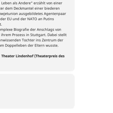
 Leben als Andere
“
erzählt von einer
ter dem Deckmantel einer biederen
Sowjetunion ausgebildete
s
Agentenpaar
 der EU und der NATO an
Putins
t.
komplexe Biografie
der Anschlags
von
ihrem Prozess in Stuttgart. Dabei stellt
 unwissenden Tochter ins Zentrum der
vom Doppelleben der Eltern wusste.
Theater Lindenhof (Theaterpreis des