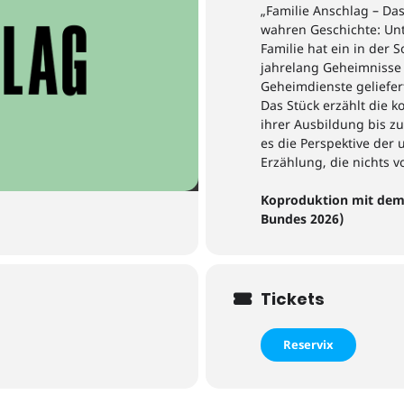
„
Familie Anschlag
–
Das
wahren
G
eschichte
:
Un
Familie hat ein in der 
jahrelang Geheimnisse
Geheim
dienst
e
geliefer
Das Stück erzählt die 
ihrer Ausbildung bis zu 
es die Perspektive der
Erzählung
, die nichts 
Koproduktion mit dem 
Bundes 202
6
)
Tickets
Reservix