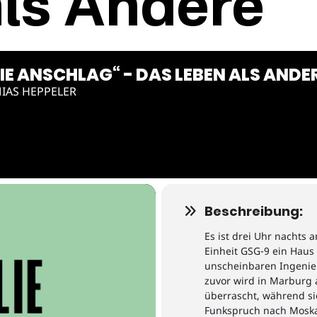
ls Andere
IE ANSCHLAG“ - DAS LEBEN ALS ANDE
IAS HEPPELER
Beschreibung:
Es ist drei Uhr nachts a
Einheit GSG-9 ein Haus
unscheinbaren Ingenieu
zuvor wird in Marburg
überrascht, während sie
Funkspruch nach Moska