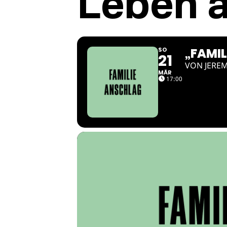
Leben a
„FAMIL
SO
21
VON JEREM
MÄR
17:00