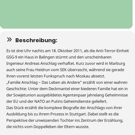
Beschreibung:
Es ist drei Uhr nachts am 18. Oktober 2011, als die Anti-Terror-Einheit
GSG-9 ein Haus in Balingen stürmt und den unscheinbaren
Ingenieur Andreas Anschlag verhaftet. Kurz zuvor wird in Marburg
auch
seine Frau Heidrun vo
m SEK
überrascht, während sie gerade
ihren vorerst letzten Funkspruch nach Moskau absetzt.
„
Familie Anschlag
–
Das Leben als Andere
“
erzählt von einer wahren
G
eschichte
:
Unter dem Deckmantel einer biederen Familie hat ein in
der Sowjetunion ausgebildete
s
Agentenpaar jahrelang Geheimnisse
der EU und der NATO an
Putins Geheim
dienst
e
geliefert.
Das Stück erzählt die komplexe Biografie
der Anschlags
von ihrer
Ausbildung bis zu ihrem Prozess in Stuttgart. Dabei stellt es die
Perspektive der unwissenden Tochter ins Zentrum der Erzählung
,
die nichts vom Doppelleben der Eltern wusste.