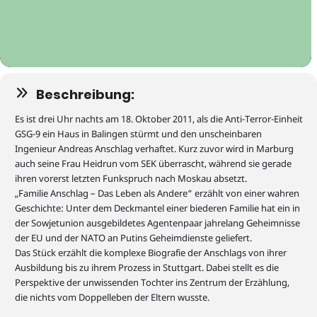
Beschreibung:
Es ist drei Uhr nachts am 18. Oktober 2011, als die Anti-Terror-Einheit
GSG-9 ein Haus in Balingen stürmt und den unscheinbaren
Ingenieur Andreas Anschlag verhaftet. Kurz zuvor wird in Marburg
auch
seine Frau Heidrun vo
m SEK
überrascht, während sie gerade
ihren vorerst letzten Funkspruch nach Moskau absetzt.
„
Familie Anschlag
–
Das Leben als Andere
“
erzählt von einer wahren
G
eschichte
:
Unter dem Deckmantel einer biederen Familie hat ein in
der Sowjetunion ausgebildete
s
Agentenpaar jahrelang Geheimnisse
der EU und der NATO an
Putins Geheim
dienst
e
geliefert.
Das Stück erzählt die komplexe Biografie
der Anschlags
von ihrer
Ausbildung bis zu ihrem Prozess in Stuttgart. Dabei stellt es die
Perspektive der unwissenden Tochter ins Zentrum der Erzählung
,
die nichts vom Doppelleben der Eltern wusste.