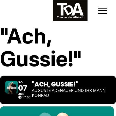
"Ach,
Gussie!"
"ACH, GUSSIE!"
SO
07
AUGUSTE ADENAUER UND IHR MANN
JUN
KONRAD
17:00