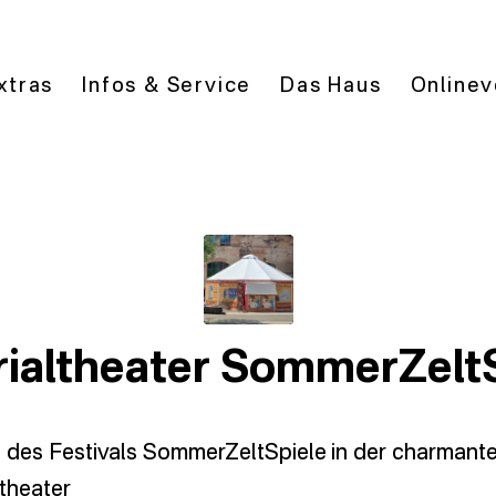
xtras
Infos & Service
Das Haus
Onlinev
ialtheater SommerZelt
e des Festivals SommerZeltSpiele in der charmante
theater