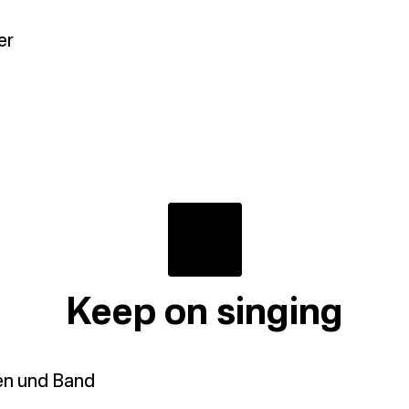
er
Keep on singing
en und Band