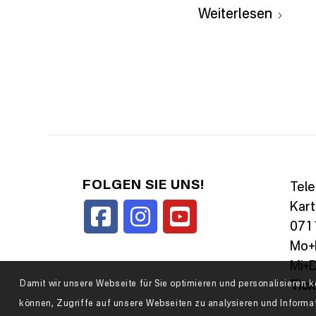
Weiterlesen
FOLGEN SIE UNS!
Tele
Kart
0711
Mo+D
Mi+D
Damit wir unsere Webseite für Sie optimieren und personalisiere
Tic
können, Zugriffe auf unsere Webseiten zu analysieren und Informa