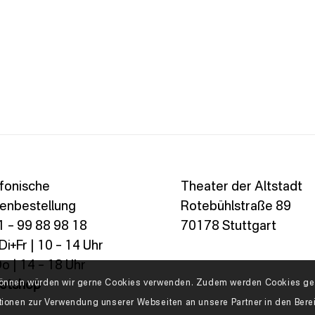
fonische
Theater der Altstadt
enbestellung
Rotebühlstraße 89
 – 99 88 98 18
70178 Stuttgart
i+Fr | 10 – 14 Uhr
o | 14 – 18 Uhr
n können würden wir gerne Cookies verwenden. Zudem werden Cookies geb
ketshop
tionen zur Verwendung unserer Webseiten an unsere Partner in den Ber