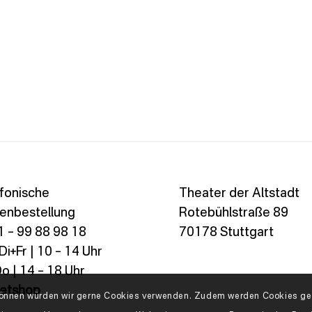
fonische
Theater der Altstadt
enbestellung
Rotebühlstraße 89
 – 99 88 98 18
70178 Stuttgart
i+Fr | 10 – 14 Uhr
o | 14 – 18 Uhr
ketshop
n können würden wir gerne Cookies verwenden. Zudem werden Cookies geb