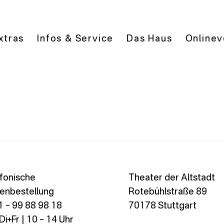
xtras
Infos & Service
Das Haus
Onlinev
fonische
Theater der Altstadt
enbestellung
Rotebühlstraße 89
 – 99 88 98 18
70178 Stuttgart
i+Fr | 10 – 14 Uhr