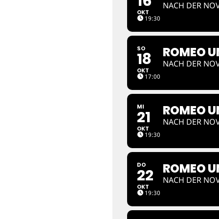
16
NACH DER NOV
OKT
19:30
ROMEO UN
SO
18
NACH DER NOV
OKT
17:00
ROMEO UN
MI
21
NACH DER NOV
OKT
19:30
ROMEO UN
DO
22
NACH DER NOV
OKT
19:30