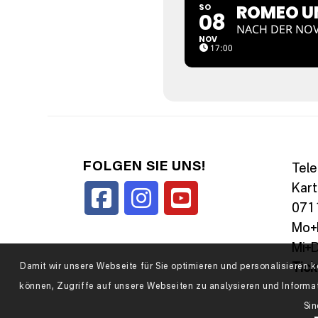
ROMEO UN
SO
08
NACH DER NOV
NOV
17:00
FOLGEN SIE UNS!
Tele
Kart
0711
Mo+D
Mi+D
Tic
Damit wir unsere Webseite für Sie optimieren und personalisiere
können, Zugriffe auf unsere Webseiten zu analysieren und Informa
Sin