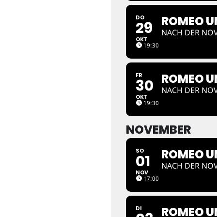
ROMEO UN
DO
29
NACH DER NOV
OKT
19:30
ROMEO UN
FR
30
NACH DER NOV
OKT
19:30
NOVEMBER
ROMEO UN
SO
01
NACH DER NOV
NOV
17:00
ROMEO UN
DI