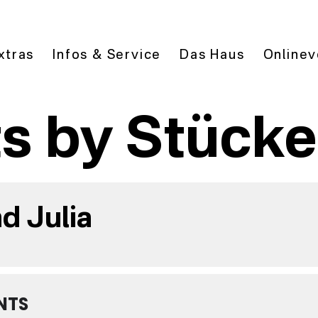
xtras
Infos & Service
Das Haus
Onlinev
s by Stücke
d Julia
NTS