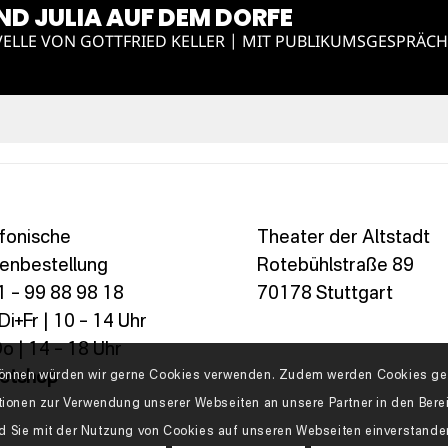
D JULIA AUF DEM DORFE
ELLE VON GOTTFRIED KELLER | MIT PUBLIKUMSGESPRÄCH
fonische
Theater der Altstadt
enbestellung
Rotebühlstraße 89
 – 99 88 98 18
70178 Stuttgart
i+Fr | 10 – 14 Uhr
o | 14 – 18 Uhr
ketshop
n können würden wir gerne Cookies verwenden. Zudem werden Cookies geb
tionen zur Verwendung unserer Webseiten an unsere Partner in den Ber
d Sie mit der Nutzung von Cookies auf unseren Webseiten einverstand