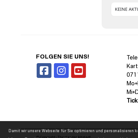
KEINE AK
FOLGEN SIE UNS!
Tele
Kart
0711
Mo+D
Mi+D
Tic
Damit wir unsere Webseite für Sie optimieren und personalisiere
© Copyright - Theater der Altstadt.