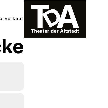
orverkauf
cke