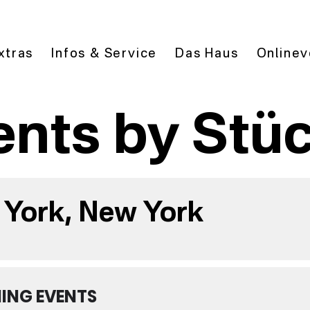
xtras
Infos & Service
Das Haus
Onlinev
ents by Stü
York, New York
ING EVENTS