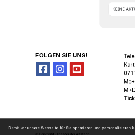
KEINE AK
FOLGEN SIE UNS!
Tele
Kart
0711
Mo+D
Mi+D
Tic
Damit wir unsere Webseite für Sie optimieren und personalisiere
© Copyright - Theater der Altstadt.