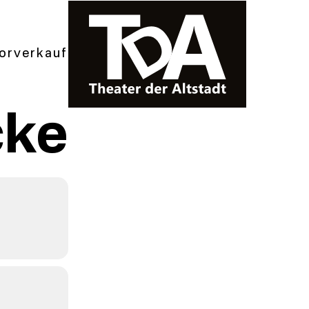
orverkauf
cke