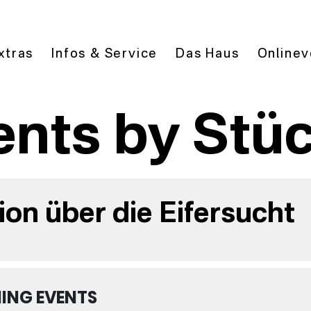
xtras
Infos & Service
Das Haus
Onlinev
ents by Stü
ion über die Eifersucht
ING EVENTS