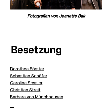
1
2
3
4
5
6
7
8
9
10
Fotografien von Jeanette Bak
Besetzung
Dorothea Förster
Sebastian Schäfer
Caroline Sessler
Christian Streit
Barbara von Münchhausen
—