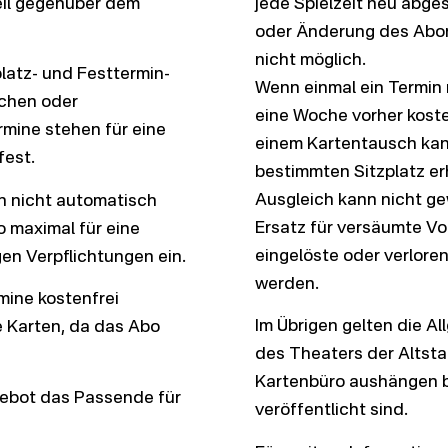
teil gegenüber dem
jede Spielzeit neu abg
oder Änderung des Abon
nicht möglich.
latz- und Festtermin-
Wenn einmal ein Termin n
ichen oder
eine Woche vorher koste
rmine stehen für eine
einem Kartentausch kann
fest.
bestimmten Sitzplatz erh
Ausgleich kann nicht g
h nicht automatisch
Ersatz für versäumte Vor
o maximal für eine
eingelöste oder verlore
gen Verpflichtungen ein.
werden.
mine kostenfrei
Im Übrigen gelten die 
e Karten, da das Abo
des Theaters der Altstad
Kartenbüro aushängen bz
gebot das Passende für
veröffentlicht sind.