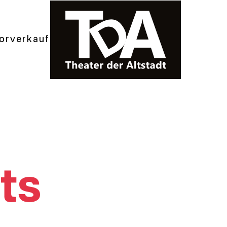
orverkauf
ts